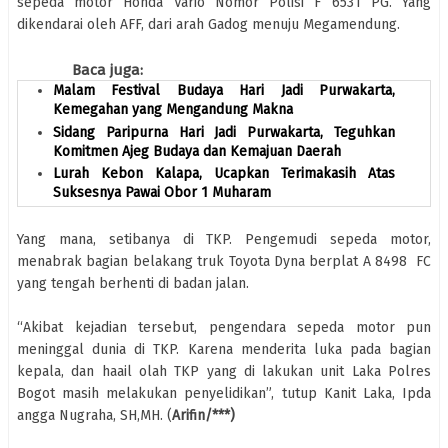
sepeda motor Honda Vario Nomor Polisi F 6531 PG. Yang
dikendarai oleh AFF, dari arah Gadog menuju Megamendung.
Baca juga:
Malam Festival Budaya Hari Jadi Purwakarta,
Kemegahan yang Mengandung Makna
Sidang Paripurna Hari Jadi Purwakarta, Teguhkan
Komitmen Ajeg Budaya dan Kemajuan Daerah
Lurah Kebon Kalapa, Ucapkan Terimakasih Atas
Suksesnya Pawai Obor 1 Muharam
Yang mana, setibanya di TKP. Pengemudi sepeda motor,
menabrak bagian belakang truk Toyota Dyna berplat A 8498 FC
yang tengah berhenti di badan jalan.
“Akibat kejadian tersebut, pengendara sepeda motor pun
meninggal dunia di TKP. Karena menderita luka pada bagian
kepala, dan haail olah TKP yang di lakukan unit Laka Polres
Bogot masih melakukan penyelidikan”, tutup Kanit Laka, Ipda
angga Nugraha, SH,MH. (
Arifin/***)