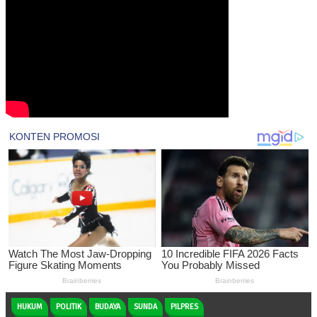
HUKUM
POLITIK
BUDAYA
SUNDA
PILPRES