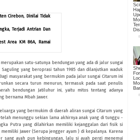
n Cirebon, Dinilai Tidak
gka, Terjadi Antrian Dan
Rest Area KM 86A, Ramai
 merupakan satu-satunya bendungan yang ada di jalur sungai
Saguling yang beroprasi tahun 1985 dan dilanjutkan waduk
Bagi masyarakat yang bermukim pada jalur sungai Citarum ini
urunkan secara turun menurun, termasuk pada saat penulis
rah bendungan Jatiluhur ini, yaitu mitos tentang adanya
ang bernama Mbah Jawer.
eluarga yang bermukim di daerah aliran sungai Citarum yang
telah menunggu sekian lama akhirnya anak yang di tunggu -
ka Putra yang dilahirkan memiliki kejanggalan dari fisik si
yi memiliki Jawer (Serupa jengger ayam ) di kepalanya. Karena
er sang ayah pun kebingungan, lalu si ayah pergi menemui