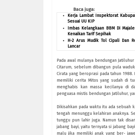
Baca juga:
Kerja Lambat Inspektorat Kabupate
Sesuai UU KIP
Imbas Kelangkaan BBM Di Majalen
Kenaikan Tarif Sepihak
H-2 Arus Mudik Tol Cipali Dan 
Lancar
Pada awal mulanya bendungan Jatiluhur
Citarum, sebelum dibangun pula waduk 
Cirata yang beroprasi pada tahun 1988. 
memiliki cerita Mitos yang sudah di t
menghabis kan massa kecilanya di dae
penguasa mistis bendungan Jatiluhur, y
Dikisahkan pada waktu itu ada sebuah k
tengah menunggu kelahiran anaknya. Se
tunggu pun lahir juga. Namun tak disang
jabang bayi, yaitu ternyata si jabang ba
malu jika memiliki anak yang ber- jaw