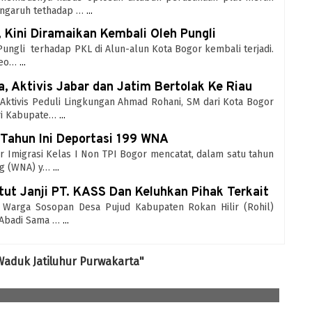
engaruh tethadap …
...
, Kini Diramaikan Kembali Oleh Pungli
 Pungli terhadap PKL di Alun-alun Kota Bogor kembali terjadi.
seo…
...
, Aktivis Jabar dan Jatim Bertolak Ke Riau
– Aktivis Peduli Lingkungan Ahmad Rohani, SM dari Kota Bogor
ri Kabupate…
...
 Tahun Ini Deportasi 199 WNA
or Imigrasi Kelas I Non TPI Bogor mencatat, dalam satu tahun
ng (WNA) y…
...
tut Janji PT. KASS Dan Keluhkan Pihak Terkait
r - Warga Sosopan Desa Pujud Kabupaten Rokan Hilir (Rohil)
a Abadi Sama …
...
Waduk Jatiluhur Purwakarta"