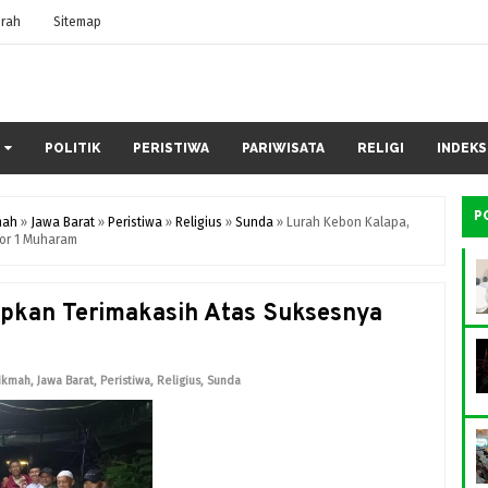
rah
Sitemap
POLITIK
PERISTIWA
PARIWISATA
RELIGI
INDEKS
P
mah
»
Jawa Barat
»
Peristiwa
»
Religius
»
Sunda
»
Lurah Kebon Kalapa,
or 1 Muharam
apkan Terimakasih Atas Suksesnya
ikmah
,
Jawa Barat
,
Peristiwa
,
Religius
,
Sunda