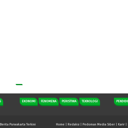
S
EKONOMI
FENOMENA
PERISTIWA
TEKNOLOGI
PENDIDI
 Berita Purwakarta Terkini
Home
|
Redaksi
|
Pedoman Media Siber
|
Karir
|