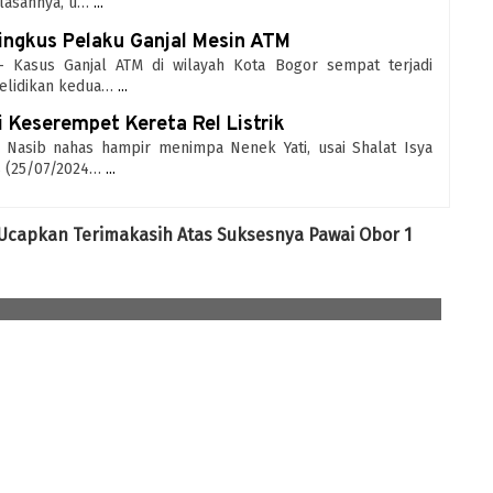
Alasannya, u…
...
Ringkus Pelaku Ganjal Mesin ATM
 - Kasus Ganjal ATM di wilayah Kota Bogor sempat terjadi
yelidikan kedua…
...
i Keserempet Kereta Rel Listrik
 - Nasib nahas hampir menimpa Nenek Yati, usai Shalat Isya
s (25/07/2024…
...
 Ucapkan Terimakasih Atas Suksesnya Pawai Obor 1