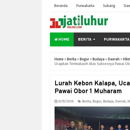
Beranda
Purwakarta
Subang
Dae
HOME
BERITA
PURWAKARTA
Home
»
Berita
»
Bogor
»
Budaya
»
Daerah
»
Hik
Ucapkan Terimakasih Atas Suksesnya Pawai Ob
Lurah Kebon Kalapa, Uc
Pawai Obor 1 Muharam
6/15/2026
Berita
,
Bogor
,
Budaya
,
Daerah
,
H