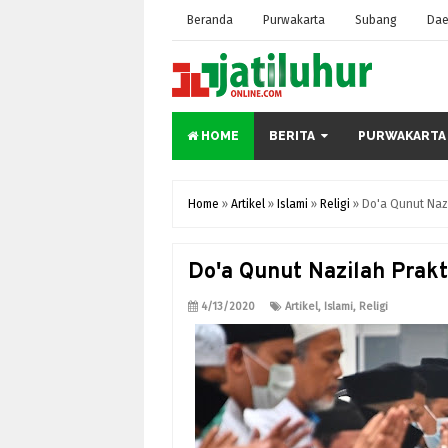
Beranda
Purwakarta
Subang
Dae
HOME
BERITA
PURWAKARTA
Home
»
Artikel
»
Islami
»
Religi
»
Do'a Qunut Nazi
Do'a Qunut Nazilah Prakt
4/13/2020
Artikel
,
Islami
,
Religi