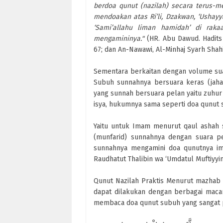
berdoa qunut (nazilah) secara terus-m
mendoakan atas Ri’li, Dzakwan, ‘Ushayya
‘Sami’allahu liman hamidah’ di raka
mengamininya."
(HR. Abu Dawud. Hadits 
67; dan An-Nawawi, Al-Minhaj Syarh Shah
Sementara berkaitan dengan volume suar
Subuh sunnahnya bersuara keras (jahar
yang sunnah bersuara pelan yaitu zuhur 
isya, hukumnya sama seperti doa qunut 
Yaitu untuk Imam menurut qaul ashah s
(munfarid) sunnahnya dengan suara p
sunnahnya mengamini doa qunutnya im
Raudhatut Thalibin wa ‘Umdatul Muftiyyin,
Qunut Nazilah Praktis Menurut mazhab Sy
dapat dilakukan dengan berbagai mac
membaca doa qunut subuh yang sangat p