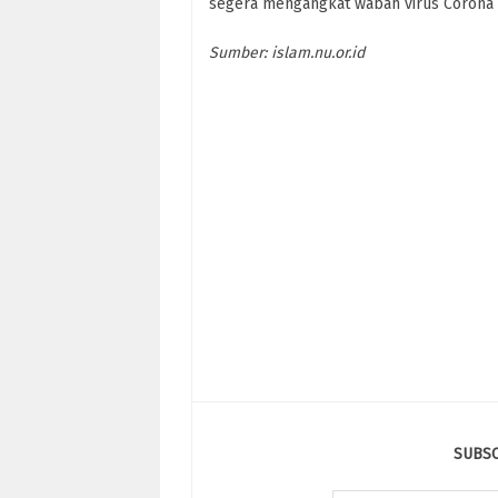
segera mengangkat wabah virus Corona 
Sumber: islam.nu.or.id
SUBS