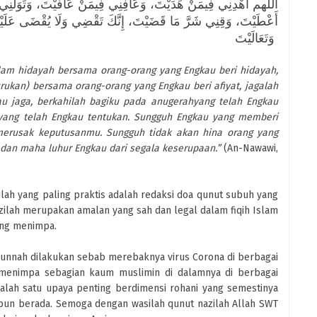
أَعْطَيْتَ، وَقِنِي شَرَّ مَا قَضَيْتَ، إِنَّكَ تَقْضِي وَلَا يُقْضَى عَلَيْكَ، 
وَتَعَالَيْتَ
dalam hidayah bersama orang-orang yang Engkau beri hidayah,
burukan) bersama orang-orang yang Engkau beri afiyat, jagalah
u jaga, berkahilah bagiku pada anugerahyang telah Engkau
n yang telah Engkau tentukan. Sungguh Engkau yang memberi
merusak keputusanmu. Sungguh tidak akan hina orang yang
dan maha luhur Engkau dari segala keserupaan.”
(An-Nawawi,
lah yang paling praktis adalah redaksi doa qunut subuh yang
azilah merupakan amalan yang sah dan legal dalam fiqih Islam
yang menimpa.
sunnah dilakukan sebab merebaknya virus Corona di berbagai
 menimpa sebagian kaum muslimin di dalamnya di berbagai
lah satu upaya penting berdimensi rohani yang semestinya
pun berada. Semoga dengan wasilah qunut nazilah Allah SWT