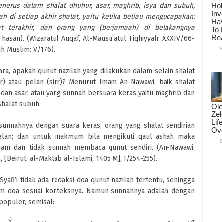
enerus dalam shalat dhuhur, asar, maghrib, isya dan subuh,
h di setiap akhir shalat, yaitu ketika beliau mengucapakan:
at terakhir, dan orang yang (berjamaah) di belakangnya
hasan). (Wizaratul Auqaf, Al-Mausu’atul Fiqhiyyah: XXXIV/66-
ih Muslim: V/176).
a, apakah qunut nazilah yang dilakukan dalam selain shalat
) atau pelan (sirr)? Menurut Imam An-Nawawi, baik shalat
dan asar, atau yang sunnah bersuara keras yaitu maghrib dan
shalat subuh.
unnahnya dengan suara keras; orang yang shalat sendirian
elan; dan untuk makmum bila mengikuti qaul ashah maka
am dan tidak sunnah membaca qunut sendiri. (An-Nawawi,
 [Beirut: al-Maktab al-Islami, 1405 M], I/254-255).
afi’i tidak ada redaksi doa qunut nazilah tertentu, sehingga
am doa sesuai konteksnya. Namun sunnahnya adalah dengan
opuler, semisal: