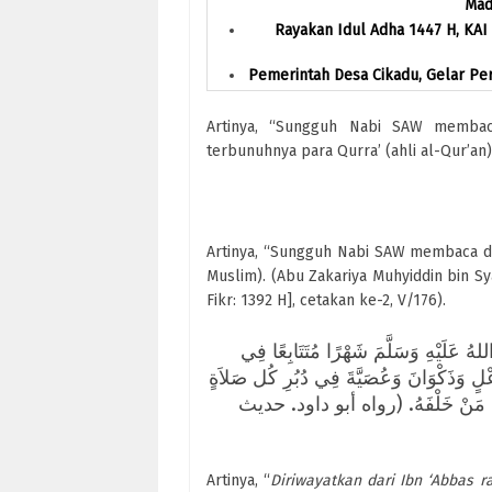
Mad
Rayakan Idul Adha 1447 H, KAI
Pemerintah Desa Cikadu, Gelar Peri
Artinya, “Sungguh Nabi SAW membaca
terbunuhnya para Qurra’ (ahli al-Qur’an)
Artinya, “Sungguh Nabi SAW membaca doa
Muslim). (Abu Zakariya Muhyiddin bin Sy
Fikr: 1392 H], cetakan ke-2, V/176).
عَنِ ابْنِ عَبَّاسٍ رَضِيَ اللهُ عَنْهُمَا: قَنَتَ رَسُول اللهِ صَلَّى اللهُ عَلَيْهِ وَسَلَّمَ شَهْرًا مُتَتَابِعًا فِي
عْلٍ وَذَكْوَانَ وَعُصَيَّةَ فِي دُبُرِ كُل صَلاَةٍ
ؤَمِّنُ مَنْ خَلْفَهُ. (رواه أبو داود. حديث
Artinya, “
Diriwayatkan dari Ibn ‘Abbas r