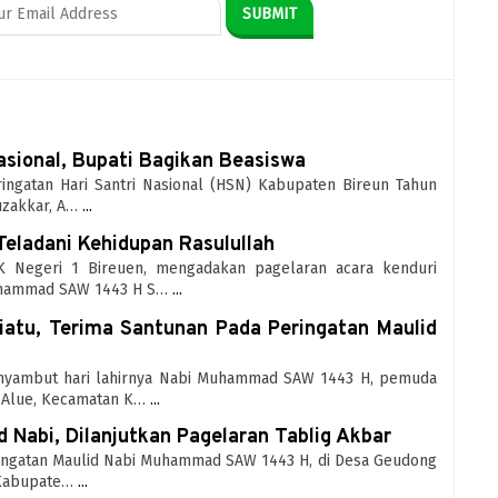
Nasional, Bupati Bagikan Beasiswa
eringatan Hari Santri Nasional (HSN) Kabupaten Bireun Tahun
uzakkar, A…
...
 Teladani Kehidupan Rasulullah
SMK Negeri 1 Bireuen, mengadakan pagelaran acara kenduri
uhammad SAW 1443 H S…
...
atu, Terima Santunan Pada Peringatan Maulid
Menyambut hari lahirnya Nabi Muhammad SAW 1443 H, pemuda
 Alue, Kecamatan K…
...
d Nabi, Dilanjutkan Pagelaran Tablig Akbar
eringatan Maulid Nabi Muhammad SAW 1443 H, di Desa Geudong
 Kabupate…
...