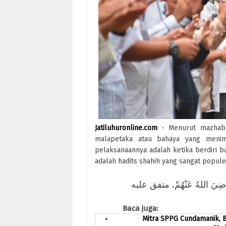
Jatiluhuronline.com
- Menurut mazhab S
malapetaka atau bahaya yang menim
pelaksanaannya adalah ketika berdiri ban
adalah hadits shahih yang sangat popule
َاءُ رَضِيَ اللهُ عَنْهُمْ. متفق عليه
Baca juga:
Mitra SPPG Cundamanik, 