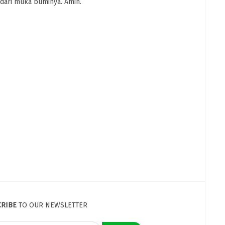
dari muka buminya. Amin.
CRIBE
TO OUR NEWSLETTER