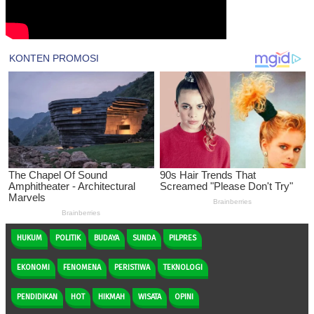
HUKUM
POLITIK
BUDAYA
SUNDA
PILPRES
EKONOMI
FENOMENA
PERISTIWA
TEKNOLOGI
PENDIDIKAN
HOT
HIKMAH
WISATA
OPINI