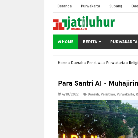
Beranda
Purwakarta
Subang
Dae
HOME
BERITA
PURWAKARTA
Home
»
Daerah
»
Peristiwa
»
Purwakarta
»
Relig
Para Santri Al - Muhajiri
4/10/2022
Daerah
,
Peristiwa
,
Purwakarta
,
R