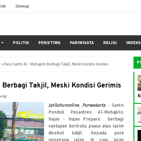
rah
Sitemap
POLITIK
PERISTIWA
PARIWISATA
RELIGI
INDEKS
P
i
»
Para Santri Al - Muhajirin Berbagi Takjil, Meski Kondisi Gerimis
n Berbagi Takjil, Meski Kondisi Gerimis
K
eligi
Jatiluhuronline
,
Purwakarta
- Santri
Pondok Pesantren Al-Muhajirin,
hujan - hujan Prepare berbagi
santapan berbuka puasa atau lazim
disebut takjil. Kepada para
pengguna jalan, di ruas Jalan