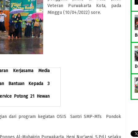
Veteran Purwakarta Kota, pada
Minggu (10/04/2022) sore.
B
D
garan Kerjasama Media
kan Bantuan Kepada 3
Service Potong 21 Hewan
bagian dari program kegiatan OSIS Santri SMP-MTs Pondok
 Ponpes Al-Muhajirin Purwakarta, Heni Nur'aeni, S.Pd.I selaku