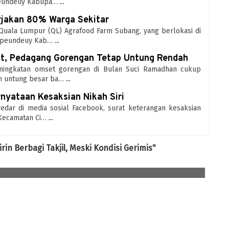
peundeuy Kabupa…
...
rjakan 80% Warga Sekitar
. Quala Lumpur (QL) Agrafood Farm Subang, yang berlokasi di
Cipeundeuy Kab…
...
t, Pedagang Gorengan Tetap Untung Rendah
Peningkatan omset gorengan di Bulan Suci Ramadhan cukup
an untung besar ba…
...
nyataan Kesaksian Nikah Siri
redar di media sosial Facebook, surat keterangan kesaksian
 Kecamatan Ci…
...
rin Berbagi Takjil, Meski Kondisi Gerimis"