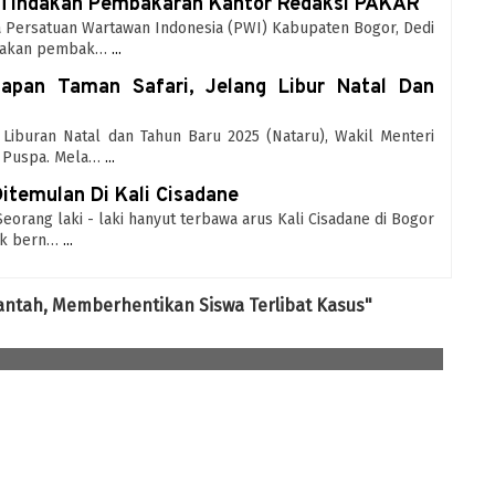
Tindakan Pembakaran Kantor Redaksi PAKAR
ua Persatuan Wartawan Indonesia (PWI) Kabupaten Bogor, Dedi
ndakan pembak…
...
apan Taman Safari, Jelang Libur Natal Dan
- Liburan Natal dan Tahun Baru 2025 (Nataru), Wakil Menteri
h Puspa. Mela…
...
itemulan Di Kali Cisadane
Seorang laki - laki hanyut terbawa arus Kali Cisadane di Bogor
ak bern…
...
ntah, Memberhentikan Siswa Terlibat Kasus"