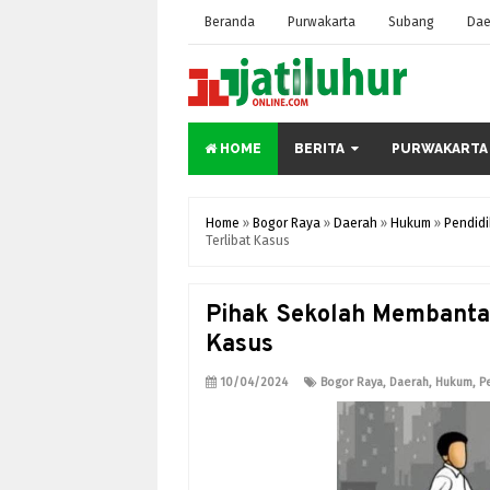
Beranda
Purwakarta
Subang
Dae
HOME
BERITA
PURWAKARTA
Home
»
Bogor Raya
»
Daerah
»
Hukum
»
Pendid
Terlibat Kasus
Pihak Sekolah Membantah
Kasus
10/04/2024
Bogor Raya
,
Daerah
,
Hukum
,
P