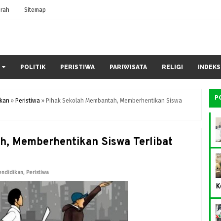
rah
Sitemap
POLITIK
PERISTIWA
PARIWISATA
RELIGI
INDEKS
P
ikan
»
Peristiwa
»
Pihak Sekolah Membantah, Memberhentikan Siswa
, Memberhentikan Siswa Terlibat
endidikan
,
Peristiwa
K