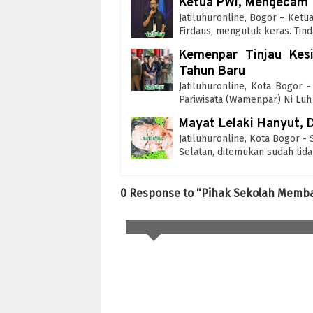
Ketua PWI, Mengecam 
Jatiluhuronline, Bogor – Ket
Firdaus, mengutuk keras. Ti
Kemenpar Tinjau Kesi
Tahun Baru
Jatiluhuronline, Kota Bogor 
Pariwisata (Wamenpar) Ni Lu
Mayat Lelaki Hanyut, D
Jatiluhuronline, Kota Bogor - 
Selatan, ditemukan sudah tid
0 Response to "Pihak Sekolah Memba