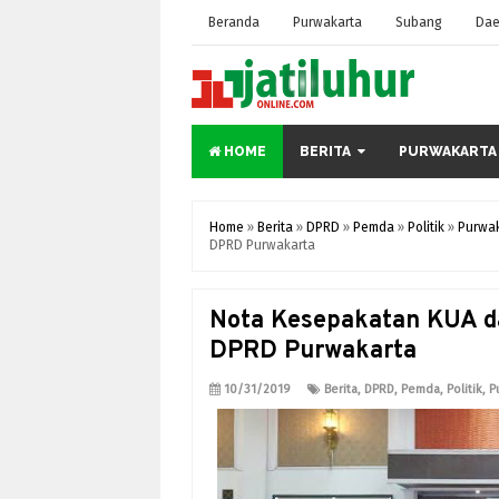
Beranda
Purwakarta
Subang
Dae
HOME
BERITA
PURWAKARTA
Home
»
Berita
»
DPRD
»
Pemda
»
Politik
»
Purwa
DPRD Purwakarta
Nota Kesepakatan KUA d
DPRD Purwakarta
10/31/2019
Berita
,
DPRD
,
Pemda
,
Politik
,
P