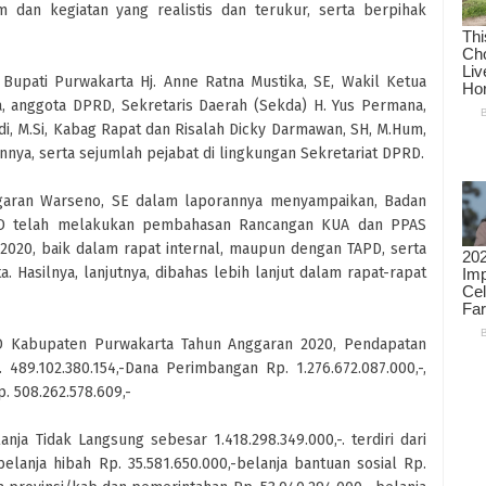
 dan kegiatan yang realistis dan terukur, serta berpihak
 Bupati Purwakarta Hj. Anne Ratna Mustika, SE, Wakil Ketua
 anggota DPRD, Sekretaris Daerah (Sekda) H. Yus Permana,
i, M.Si, Kabag Rapat dan Risalah Dicky Darmawan, SH, M.Hum,
nnya, serta sejumlah pejabat di lingkungan Sekretariat DPRD.
ggaran Warseno, SE dalam laporannya menyampaikan, Badan
D telah melakukan pembahasan Rancangan KUA dan PPAS
020, baik dalam rapat internal, maupun dengan TAPD, serta
Hasilnya, lanjutnya, dibahas lebih lanjut dalam rapat-rapat
BD Kabupaten Purwakarta Tahun Anggaran 2020, Pendapatan
489.102.380.154,-Dana Perimbangan Rp. 1.276.672.087.000,-,
. 508.262.578.609,-
ja Tidak Langsung sebesar 1.418.298.349.000,-. terdiri dari
belanja hibah Rp. 35.581.650.000,-belanja bantuan sosial Rp.