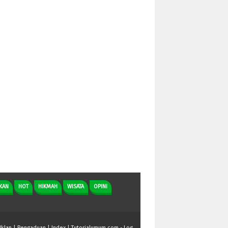
KAN
HOT
HIKMAH
WISATA
OPINI
Iklan
|
Pengaduan
|
Index
|
Tutorialumum.com
-
Log