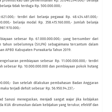
da provinsi/kab dan pemerintahan Rp. 53.040.294.000,- belanja
belanja tidak terduga Rp. 500.000.000,-
21.000,- terdiri dari belanja pegawai Rp. 48.434.481.000,-
0.000,- belanja modal Rp. 358.415.160.000,- Jumlah belanja
987.970.000,-
iayaan sebesar Rp. 67.000.000.000,- yang bersumber dari
ah tahun sebelumnya (SILPA) sebagaimana tercantum dalam
an APBD Kabupaten Purwakarta Tahun 2019.
geluaran pembiayaan sebesar Rp. 11.000.000.000,- terdiri
ah sebesar Rp. 10.000.000.000 dan pembiayaan pokok hutang
00.000,- Dan setelah dilakukan pembahasan Badan Anggaran
ka terjadi defisit sebesar Rp. 56.950.94.237,-
d Sanusi menegaskan, menjadi sangat wajar jika kebijakan
a KUA dirumuskan dalam kebijakan yang terukur, efektif dan