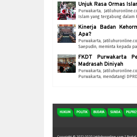
Unjuk Rasa Ormas Isla
Purwakarta, Jatiluhuronlin
Islam yang tergabung dalam 
Kinerja Badan Kehor
Apa?
Purwakarta, Jatiluhuronline
Saepudin, meminta kepada pa
FKDT Purwakarta Pe
Madrasah Diniyah
Purwakarta, Jatiluhuronline.
Purwakarta, mendatangi DPR
HUKUM
POLITIK
BUDAYA
SUNDA
PILPRE
Copyright © 2012-2020
Jatiluhuronline.com | Portal