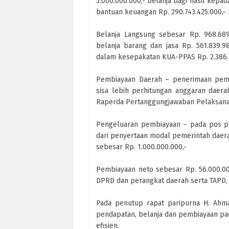
5.000.000.000,- belanja bagi hasil kepa
bantuan keuangan Rp. 290.743.425.000,- 
Belanja Langsung sebesar Rp. 968.689.6
belanja barang dan jasa Rp. 561.839.98
dalam kesepakatan KUA-PPAS Rp. 2.386.
Pembiayaan Daerah – penerimaan pemb
sisa lebih perhitungan anggaran daer
Raperda Pertanggungjawaban Pelaksana
Pengeluaran pembiayaan – pada pos pen
dari penyertaan modal pemerintah daer
sebesar Rp. 1.000.000.000,-
Pembiayaan neto sebesar Rp. 56.000.0
DPRD dan perangkat daerah serta TAPD, ma
Pada penutup rapat paripurna H. Ahma
pendapatan, belanja dan pembiayaan pad
efisien.