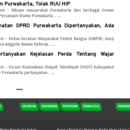
m Purwakarta, Tolak RUU HIP
e.com - Ribuan masyarakat Purwakarta dari berbagai Ormas
Persatuan Ulama Purwakarta …
...
matan DPRD Purwakarta Dipertanyakan, Ada
.com - Ketua Gerakan Masyarakat Peduli Bangsa (GMPB), Asep
ra anggota dewan bekerja…
...
rtanyakan Kejelasan Perda Tentang Wajar
com - Forum Komunikasi Diniyah Takmiliyah (FKDT) Kabupaten
D Purwakarta pertanyakan…
...
S
EKONOMI
FENOMENA
PERISTIWA
TEKNOLOGI
PENDIDI
 Berita Purwakarta Terkini
Home
|
Redaksi
|
Pedoman Media Siber
|
Karir
|