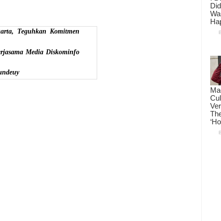
karta, Teguhkan Komitmen
erjasama Media Diskominfo
undeuy