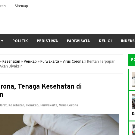
rah
Sitemap
POLITIK
PERISTIWA
PARIWISATA
RELIGI
INDEKS
P
»
Kesehatan
»
Pemkab
»
Purwakarta
»
Virus Corona
»
Rentan Terpapar
Akan Divaksin
orona, Tenaga Kesehatan di
n
Barat
,
Kesehatan
,
Pemkab
,
Purwakarta
,
Virus Corona
D