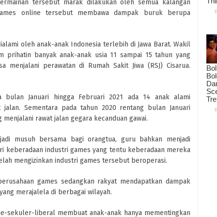
 Permainan tersebut marak dilakukan oleh semua kalangan
 games online tersebut membawa dampak buruk berupa
ialami oleh anak-anak Indonesia terlebih di Jawa Barat. Wakil
 prihatin banyak anak-anak usia 11 sampai 15 tahun yang
a menjalani perawatan di Rumah Sakit Jiwa (RSJ) Cisarua.
a bulan Januari hingga Februari 2021 ada 14 anak alami
 jalan. Sementara pada tahun 2020 rentang bulan Januari
 menjalani rawat jalan gegara kecanduan gawai.
adi musuh bersama bagi orangtua, guru bahkan menjadi
dari keberadaan industri games yang tentu keberadaan mereka
telah mengizinkan industri games tersebut beroperasi.
 perusahaan games sedangkan rakyat mendapatkan dampak
ang merajalela di berbagai wilayah.
sme-sekuler-liberal membuat anak-anak hanya mementingkan