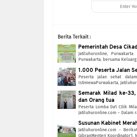
Berita Terkait :
Pemerintah Desa Cikadu
Jatiluhuronline, Purwakar
Purwakarta, bersama Keluar
1.000 Peserta Jalan S
Peserta jalan sehat dala
IstimewaPurwakarta, Jatiluhu
Semarak Milad ke-33,
dan Orang tua
Peserta Lomba Da'i Cilik Mil
Jatiluhuronline.com – Dalam
Susunan Kabinet Mera
Jatiluhuronline.com - Beri
GibranMenteri Koordinator1. 