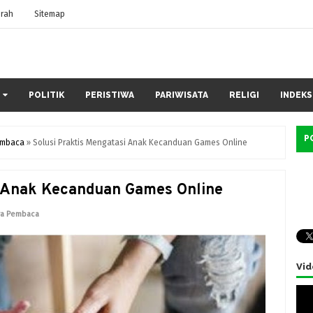
rah
Sitemap
POLITIK
PERISTIWA
PARIWISATA
RELIGI
INDEKS
P
embaca
»
Solusi Praktis Mengatasi Anak Kecanduan Games Online
i Anak Kecanduan Games Online
ra Pembaca
Vid