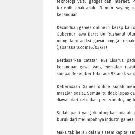
teknologi yaitu gadget dan internet.
terlebih anak-anak. Namun sayang
kecanduan.
Kecanduan games online ini kerap kali d
Gubernur Jawa Barat Uu Ruzhanul Ulum
mengalami adiksi gawai hingga terpaks
(jabar.suara.com16/03/21)
Berdasarkan catatan RSJ Cisarua pad
kecanduan gawai yang menjalani rawat
sampai Desember total ada 98 anak yang
Keberadaan Games online sudah menj
masalah sosial. Semua itu tidak lepas 
diawali dari kebijakan pemerintah yang 
Sudah pasti yang diuntungkan adalah
buruk dari melimpahnya industri games y
Maka tak heran dalam sistem kapitali