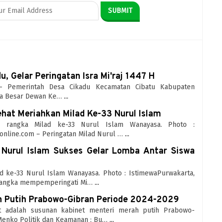
, Gelar Peringatan Isra Mi'raj 1447 H
ta - Pemerintah Desa Cikadu Kecamatan Cibatu Kabupaten
ga Besar Dewan Ke…
...
ehat Meriahkan Milad Ke-33 Nurul Islam
m rangka Milad ke-33 Nurul Islam Wanayasa. Photo :
ronline.com – Peringatan Milad Nurul …
...
 Nurul Islam Sukses Gelar Lomba Antar Siswa
ad ke-33 Nurul Islam Wanayasa. Photo : IstimewaPurwakarta,
 rangka mempemperingati Mi…
...
h Putih Prabowo-Gibran Periode 2024-2029
kut adalah susunan kabinet menteri merah putih Prabowo-
Menko Politik dan Keamanan : Bu…
...