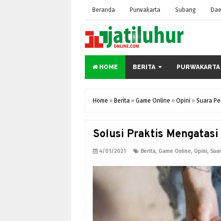
Beranda
Purwakarta
Subang
Dae
HOME
BERITA
PURWAKARTA
Home
»
Berita
»
Game Online
»
Opini
»
Suara P
Solusi Praktis Mengatas
4/01/2021
Berita
,
Game Online
,
Opini
,
Sua