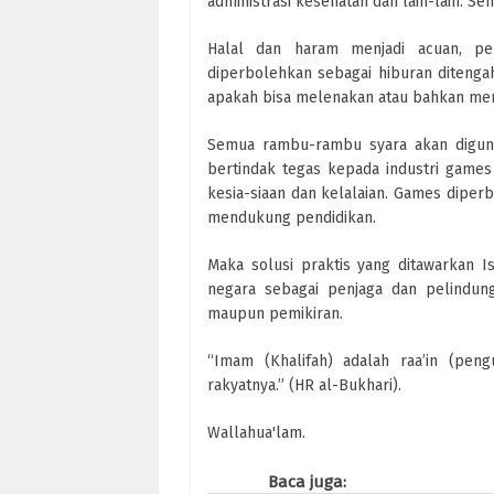
administrasi kesehatan dan lain-lain. S
Halal dan haram menjadi acuan, pe
diperbolehkan sebagai hiburan ditengah 
apakah bisa melenakan atau bahkan me
Semua rambu-rambu syara akan digun
bertindak tegas kepada industri games
kesia-siaan dan kelalaian. Games dipe
mendukung pendidikan.
Maka solusi praktis yang ditawarkan I
negara sebagai penjaga dan pelindun
maupun pemikiran.
“Imam (Khalifah) adalah raa’in (pen
rakyatnya.” (HR al-Bukhari).
Wallahua'lam.
Baca juga: