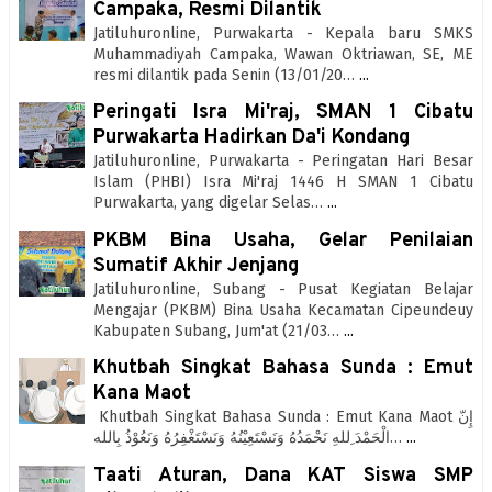
Campaka, Resmi Dilantik
Jatiluhuronline, Purwakarta - Kepala baru SMKS
Muhammadiyah Campaka, Wawan Oktriawan, SE, ME
resmi dilantik pada Senin (13/01/20…
...
Peringati Isra Mi'raj, SMAN 1 Cibatu
Purwakarta Hadirkan Da'i Kondang
Jatiluhuronline, Purwakarta - Peringatan Hari Besar
Islam (PHBI) Isra Mi'raj 1446 H SMAN 1 Cibatu
Purwakarta, yang digelar Selas…
...
PKBM Bina Usaha, Gelar Penilaian
Sumatif Akhir Jenjang
Jatiluhuronline, Subang - Pusat Kegiatan Belajar
Mengajar (PKBM) Bina Usaha Kecamatan Cipeundeuy
Kabupaten Subang, Jum'at (21/03…
...
Khutbah Singkat Bahasa Sunda : Emut
Kana Maot
Khutbah Singkat Bahasa Sunda : Emut Kana Maot إِنّ
الْحَمْدَ ِللهِ نَحْمَدُهُ وَنَسْتَعِيْنُهُ وَنَسْتَغْفِرُهُ وَنَعُوْذُ بِالله…
...
Taati Aturan, Dana KAT Siswa SMP