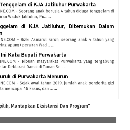
Tenggelam di KJA Jatiluhur Purwakarta
E.COM - Seorang anak berusia 4 tahun diduga tenggelam di
iran Waduk Jatiluhur, Pu…
...
enggelam di KJA Jatiluhur, Ditemukan Dalam
n
E.COM - Rizki Asmarul Faroh, seorang anak 4 tahun yang
jaring apung) perairan Wad…
...
 Ini Kata Bupati Purwakarta
NE.COM - Ribuan masyarakat Purwakarta yang tergabung
lar Deklarasi Damai di Taman Sr…
...
Buruk di Purwakarta Menurun
.COM - Sejak awal tahun 2019, jumlah anak penderita gizi
ta mencapai 46 kasus, dan …
...
pilih, Mantapkan Eksistensi Dan Program"