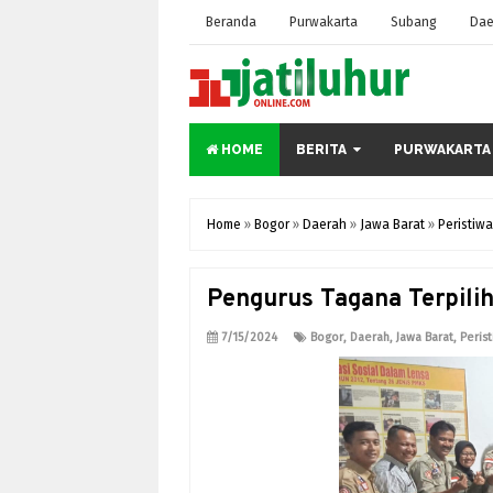
Beranda
Purwakarta
Subang
Dae
HOME
BERITA
PURWAKARTA
Home
»
Bogor
»
Daerah
»
Jawa Barat
»
Peristiwa
Pengurus Tagana Terpili
7/15/2024
Bogor
,
Daerah
,
Jawa Barat
,
Peris