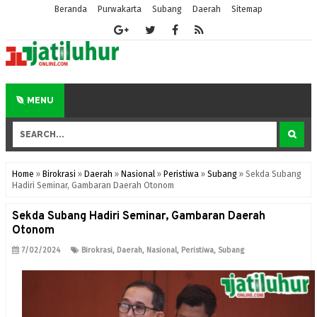
Beranda
Purwakarta
Subang
Daerah
Sitemap
MENU
Home
»
Birokrasi
»
Daerah
»
Nasional
»
Peristiwa
»
Subang
»
Sekda Subang
Hadiri Seminar, Gambaran Daerah Otonom
Sekda Subang Hadiri Seminar, Gambaran Daerah
Otonom
7/02/2024
Birokrasi
,
Daerah
,
Nasional
,
Peristiwa
,
Subang