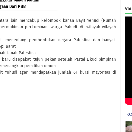
enggelar Makan Malam
gaan Dari PBB
Vid
antara lain mencakup kelompok kanan Bayit Yehudi (Rumah
ermukiman-perkuminan warga Yahudi di wilayah-wilayah
ett, menentang pembentukan negara Palestina dan banyak
pi Barat.
ah-tanah Palestina.
aru disepakati tujuh pekan setelah Partai Likud pimpinan
memenangkan pemilihan umum.
 Yehudi agar mendapatkan jumlah 61 kursi mayoritas di