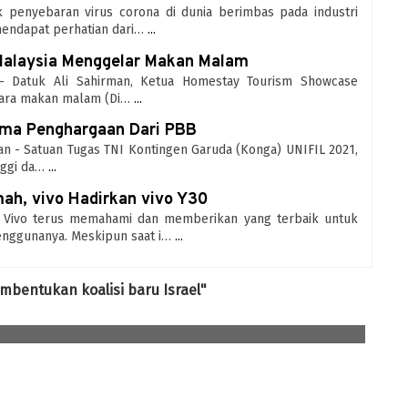
k penyebaran virus corona di dunia berimbas pada industri
mendapat perhatian dari…
...
 Malaysia Menggelar Makan Malam
r - Datuk Ali Sahirman, Ketua Homestay Tourism Showcase
cara makan malam (Di…
...
ima Penghargaan Dari PBB
tan - Satuan Tugas TNI Kontingen Garuda (Konga) UNIFIL 2021,
ggi da…
...
ah, vivo Hadirkan vivo Y30
m - Vivo terus memahami dan memberikan yang terbaik untuk
nggunanya. Meskipun saat i…
...
mbentukan koalisi baru Israel"