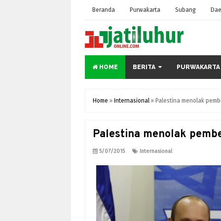
Beranda
Purwakarta
Subang
Dae
HOME
BERITA
PURWAKARTA
Home
»
Internasional
»
Palestina menolak pembe
Palestina menolak pemben
5/07/2015
Internasional