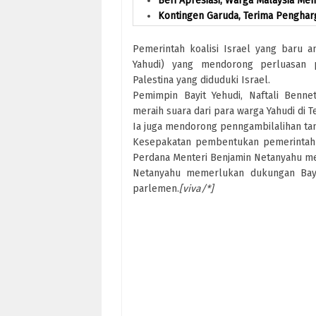
Beri Apresiasi, Warga Malaysia M
Kontingen Garuda, Terima Penghar
Pemerintah koalisi Israel yang baru 
Yahudi) yang mendorong perluasan p
Palestina yang diduduki Israel.
Pemimpin Bayit Yehudi, Naftali Benn
meraih suara dari para warga Yahudi di Te
Ia juga mendorong penngambilalihan tan
Kesepakatan pembentukan pemerintah b
Perdana Menteri Benjamin Netanyahu 
Netanyahu memerlukan dukungan Bayit
parlemen.
[viva/*]