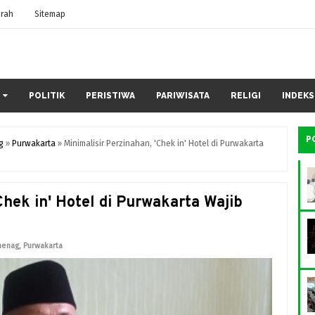
rah
Sitemap
POLITIK
PERISTIWA
PARIWISATA
RELIGI
INDEKS
P
g
»
Purwakarta
»
Minimalisir Perzinahan, 'Chek in' Hotel di Purwakarta
Chek in' Hotel di Purwakarta Wajib
menag
,
Purwakarta